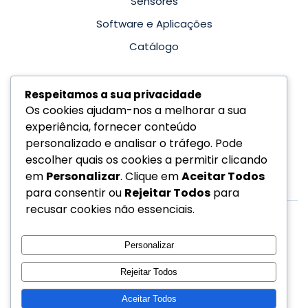
Sensores
Software e Aplicações
Catálogo
Siga-nos
Respeitamos a sua privacidade
Os cookies ajudam-nos a melhorar a sua
Facebook
experiência, fornecer conteúdo
Linkedin
personalizado e analisar o tráfego. Pode
escolher quais os cookies a permitir clicando
YouTube
em
Personalizar
. Clique em
Aceitar Todos
para consentir ou
Rejeitar Todos
para
recusar cookies não essenciais.
Personalizar
©
2026
Casio Calculadoras
Rejeitar Todos
Aceitar Todos