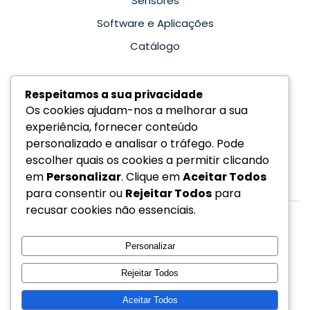
Sensores
Software e Aplicações
Catálogo
Siga-nos
Respeitamos a sua privacidade
Os cookies ajudam-nos a melhorar a sua
Facebook
experiência, fornecer conteúdo
Linkedin
personalizado e analisar o tráfego. Pode
escolher quais os cookies a permitir clicando
YouTube
em
Personalizar
. Clique em
Aceitar Todos
para consentir ou
Rejeitar Todos
para
recusar cookies não essenciais.
Personalizar
©
2026
Casio Calculadoras
Rejeitar Todos
Aceitar Todos